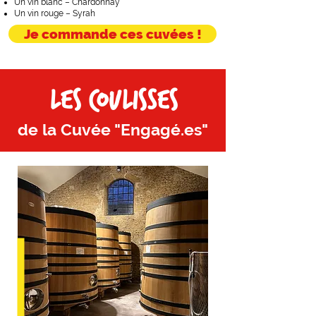
Un vin blanc – Chardonnay
Un vin rouge – Syrah
Je commande ces cuvées !
LES COULISSES
de la Cuvée "Engagé.es"