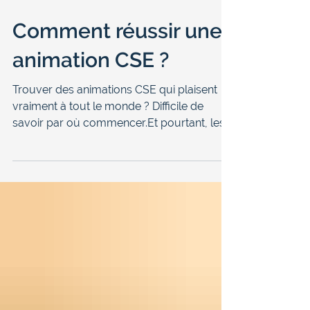
8 min de lecture
Comment réussir une
animation CSE ?
Trouver des animations CSE qui plaisent
vraiment à tout le monde ? Difficile de
savoir par où commencer.Et pourtant, les
activités sociales et culturelles portées par
le CSE peuvent transformer l'ambiance
d'une entreprise. En tant qu'expert de la
convivialité en entreprise, on a rassemblé
pour vous les meilleures idées
d'animations CSE, des conseils pour les
organiser et tout ce qu'il faut savoir pour
faire de chaque événement un succès.