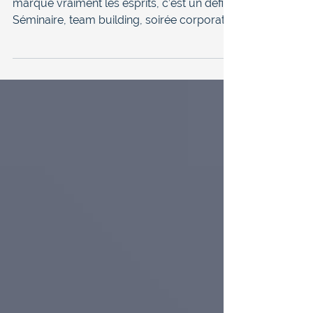
complet 2026
Organiser un événement d'entreprise qui
marque vraiment les esprits, c’est un défi.
Séminaire, team building, soirée corporate,
journée RSE… les options sont nombreuses,
mais par où commencer ? Dans ce guide,
vous trouverez 18 idées d'événements
pour toutes les occasions !