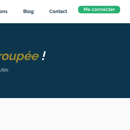
Me connecter
sons
Blog
Contact
roupée
!
utes